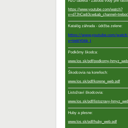
H2O tableta - Zásoba vody pre rastl
https://www.youtube.com/watch?
v=d7JhCqdi3cw&ab_channel=trebor
Katalóg záhrada - údržba zelene:
https://www.youtube.com/watch
v=VeiIIY06k_I
Podkôrny škodca:
www.los.sk/pdf/podkorny-hmyz_web
Škodcovia na koreňoch:
www.los.sk/pdf/korene_web.pdf
Listožraví škodcovia:
www.los.sk/pdf/listozravy-hmyz_we
Huby a plesne:
www.los.sk/pdf/huby_web.pdf