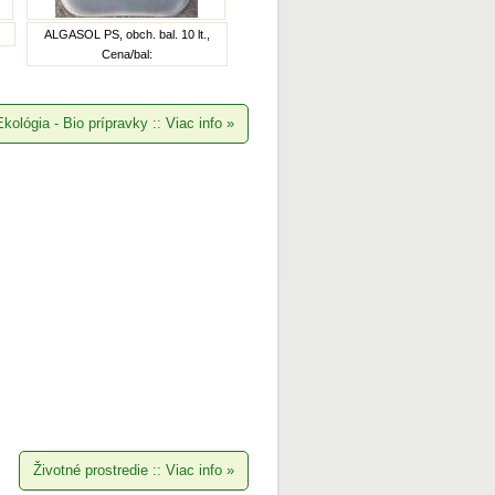
ALGASOL PS, obch. bal. 10 lt.,
Cena/bal:
Ekológia - Bio prípravky :: Viac info
»
Životné prostredie :: Viac info
»