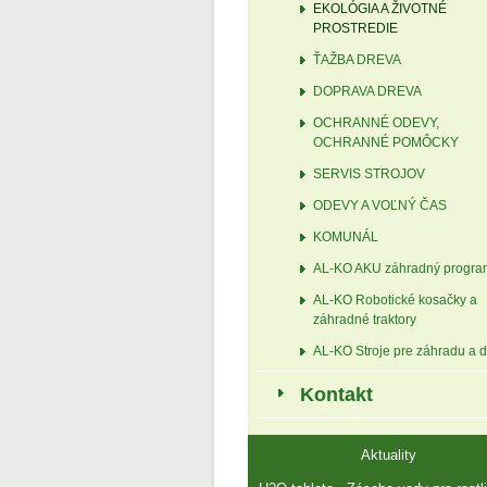
EKOLÓGIA A ŽIVOTNÉ
PROSTREDIE
ŤAŽBA DREVA
DOPRAVA DREVA
OCHRANNÉ ODEVY,
OCHRANNÉ POMÔCKY
SERVIS STROJOV
ODEVY A VOĽNÝ ČAS
KOMUNÁL
AL-KO AKU záhradný progra
AL-KO Robotické kosačky a
záhradné traktory
AL-KO Stroje pre záhradu a d
Kontakt
Aktuality