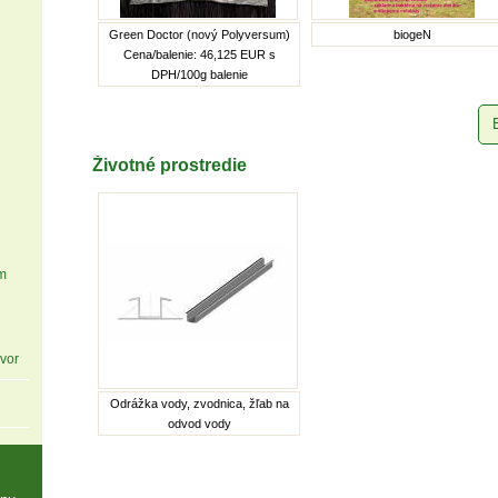
Green Doctor (nový Polyversum)
biogeN
Cena/balenie: 46,125 EUR s
DPH/100g balenie
Životné prostredie
m
vor
Odrážka vody, zvodnica, žľab na
odvod vody