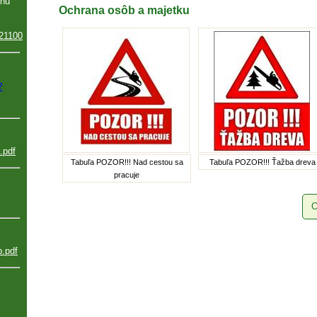
inu
Ochrana osôb a majetku
21100
?
.pdf
Tabuľa POZOR!!! Nad cestou sa
Tabuľa POZOR!!! Ťažba dreva
pracuje
O
b.pdf