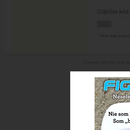
Odpíšte kód
*
Tento údaj je povi
© Copyright 2026 PRO SILVA •
re