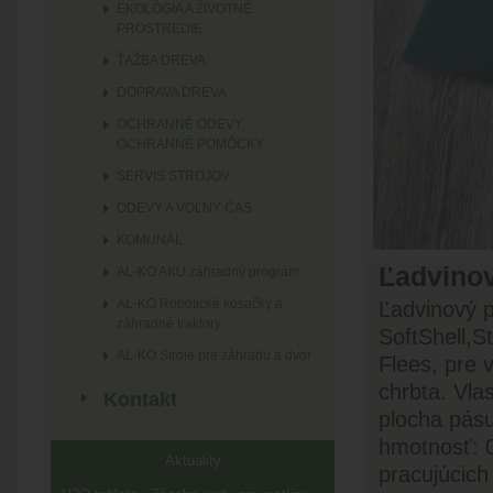
EKOLÓGIA A ŽIVOTNÉ
PROSTREDIE
ŤAŽBA DREVA
DOPRAVA DREVA
OCHRANNÉ ODEVY,
OCHRANNÉ POMÔCKY
SERVIS STROJOV
ODEVY A VOĽNÝ ČAS
KOMUNÁL
Ľadvinov
AL-KO AKU záhradný program
AL-KO Robotické kosačky a
Ľadvinový p
záhradné traktory
SoftShell,S
AL-KO Stroje pre záhradu a dvor
Flees, pre 
chrbta. Vlas
Kontakt
plocha pásu
hmotnosť: 0
Aktuality
pracujúcich