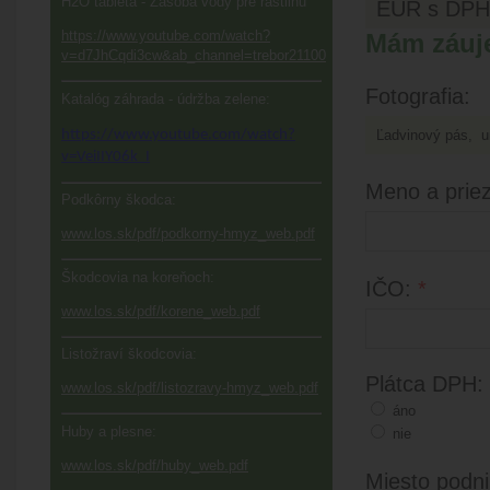
H2O tableta - Zásoba vody pre rastlinu
EUR s DPH
https://www.youtube.com/watch?
Mám záuj
v=d7JhCqdi3cw&ab_channel=trebor21100
Fotografia:
Katalóg záhrada - údržba zelene:
https://www.youtube.com/watch?
v=VeiIIY06k_I
Meno a prie
Podkôrny škodca:
www.los.sk/pdf/podkorny-hmyz_web.pdf
Škodcovia na koreňoch:
IČO:
*
www.los.sk/pdf/korene_web.pdf
Listožraví škodcovia:
Plátca DPH:
www.los.sk/pdf/listozravy-hmyz_web.pdf
áno
Huby a plesne:
nie
www.los.sk/pdf/huby_web.pdf
Miesto podni