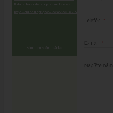
Katalóg harvestorový program Oregon:
https://online.flippingbook.com/view/205974/
Telefón:
*
E-mail:
*
Vitajte na našej stránke
Napíšte nám