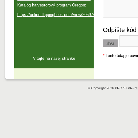
Katalóg harvestorový program Oregon:
https://online.flippingbook.com/view/205974/
Odpíšte kód
*
Tento údaj je povi
Vitajte na našej stránke
© Copyright 2026 PRO SILVA •
re