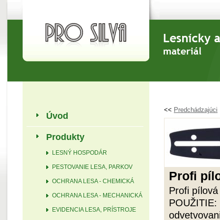
<<
Predchádzajúci
Úvod
Produkty
LESNÝ HOSPODÁR
PESTOVANIE LESA, PARKOV
Profi pí
OCHRANA LESA - CHEMICKÁ
Profi pílov
OCHRANA LESA - MECHANICKÁ
POUŽITIE: p
EVIDENCIA LESA, PRÍSTROJE
odvetvovani