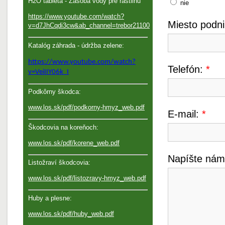
H2O tableta - Zásoba vody pre rastlinu
nie
https://www.youtube.com/watch?
Miesto podni
v=d7JhCqdi3cw&ab_channel=trebor21100
Katalóg záhrada - údržba zelene:
https://www.youtube.com/watch?
Telefón:
*
v=VeiIIY06k_I
Podkôrny škodca:
www.los.sk/pdf/podkorny-hmyz_web.pdf
E-mail:
*
Škodcovia na koreňoch:
www.los.sk/pdf/korene_web.pdf
Napíšte nám
Listožraví škodcovia:
www.los.sk/pdf/listozravy-hmyz_web.pdf
Huby a plesne:
www.los.sk/pdf/huby_web.pdf