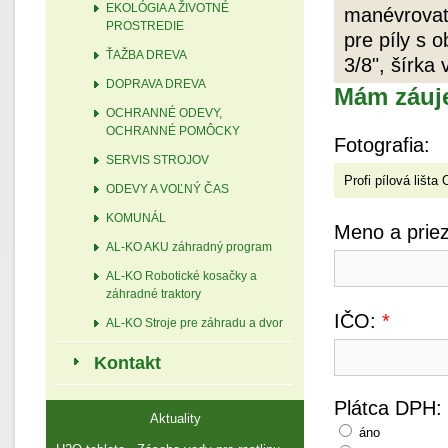
EKOLÓGIA A ŽIVOTNÉ
manévrovate
PROSTREDIE
pre píly s 
ŤAŽBA DREVA
3/8", šírka
DOPRAVA DREVA
Mám záuj
OCHRANNÉ ODEVY,
OCHRANNÉ POMÔCKY
Fotografia:
SERVIS STROJOV
ODEVY A VOĽNÝ ČAS
KOMUNÁL
Meno a prie
AL-KO AKU záhradný program
AL-KO Robotické kosačky a
záhradné traktory
IČO:
*
AL-KO Stroje pre záhradu a dvor
Kontakt
Plátca DPH:
Aktuality
áno