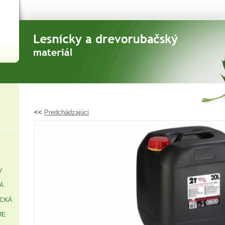
<<
Predchádzajúci
V
Á
ICKÁ
JE