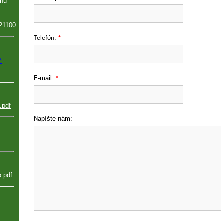
inu
21100
Telefón:
*
?
E-mail:
*
.pdf
Napíšte nám:
b.pdf