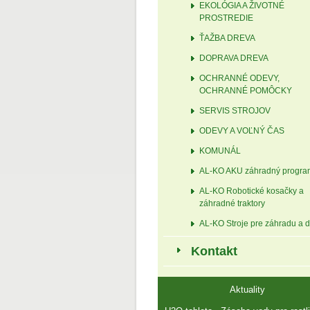
EKOLÓGIA A ŽIVOTNÉ
PROSTREDIE
ŤAŽBA DREVA
DOPRAVA DREVA
OCHRANNÉ ODEVY,
OCHRANNÉ POMÔCKY
SERVIS STROJOV
ODEVY A VOĽNÝ ČAS
KOMUNÁL
AL-KO AKU záhradný progra
AL-KO Robotické kosačky a
záhradné traktory
AL-KO Stroje pre záhradu a d
Kontakt
Aktuality