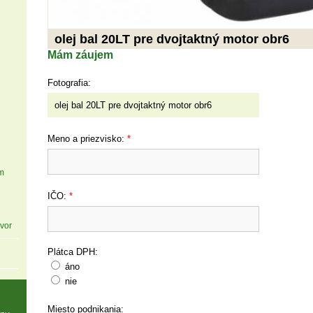
olej bal 20LT pre dvojtaktný motor obr6
Mám záujem
Fotografia:
Meno a priezvisko:
*
m
IČO:
*
vor
Plátca DPH:
áno
nie
Miesto podnikania: