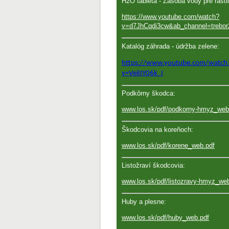
H2O tableta - Zásoba vody pre rastl
https://www.youtube.com/watch?
v=d7JhCqdi3cw&ab_channel=trebor
Katalóg záhrada - údržba zelene:
https://www.youtube.com/watch
v=VeiIIY06k_I
Podkôrny škodca:
www.los.sk/pdf/podkorny-hmyz_web
Škodcovia na koreňoch:
www.los.sk/pdf/korene_web.pdf
Listožraví škodcovia:
www.los.sk/pdf/listozravy-hmyz_we
Huby a plesne:
www.los.sk/pdf/huby_web.pdf