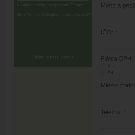
Meno a prie
Katalóg harvestorový program Oregon:
https://online.flippingbook.com/view/205974/
IČO:
*
Vitajte na našej stránke
Plátca DPH:
áno
nie
Miesto podni
Telefón:
*