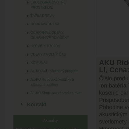
EKOLÓGIA A ŽIVOTNÉ
PROSTREDIE
ŤAŽBA DREVA
DOPRAVA DREVA
OCHRANNÉ ODEVY,
OCHRANNÉ POMÔCKY
SERVIS STROJOV
ODEVY A VOĽNÝ ČAS
AKU Rid
KOMUNÁL
Li, Cena
AL-KO AKU záhradný program
Číslo produ
AL-KO Robotické kosačky a
Ion batéria
záhradné traktory
kosenie okr
AL-KO Stroje pre záhradu a dvor
Prispôsobe
Kontakt
Pohodlne v
akustickým 
Aktuality
svetlomety 
Hmotnosť ne