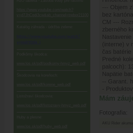
H2O tableta - Zásoba vody pre rastlinu
--- Objem z
https://www.youtube.com/watch?
bez kartóna
v=d7JhCqdi3cw&ab_channel=trebor21100
CM --- Rozm
Katalóg záhrada - údržba zelene:
zberného ko
Nastavenie 
https://www.youtube.com/watch?
v=VeiIIY06k_I
(interne) v
čas batérie
Podkôrny škodca:
Predné kole
www.los.sk/pdf/podkorny-hmyz_web.pdf
palcoch): 1
Napätie bat
Škodcovia na koreňoch:
-- Garant. 
www.los.sk/pdf/korene_web.pdf
- Produkto
Listožraví škodcovia:
Mám záuj
www.los.sk/pdf/listozravy-hmyz_web.pdf
Fotografia:
Huby a plesne:
www.los.sk/pdf/huby_web.pdf