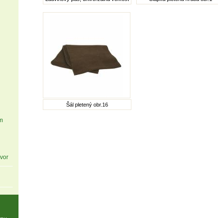
Šál pletený obr.16
m
vor