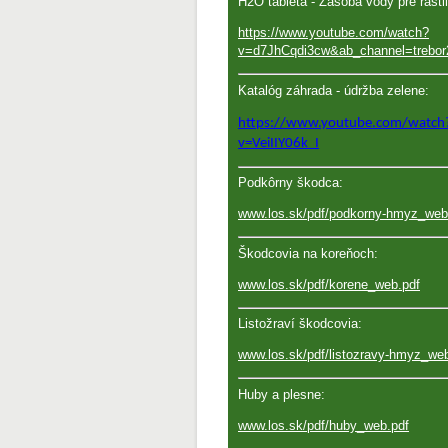
H2O tableta - Zásoba vody pre rastl
https://www.youtube.com/watch?
v=d7JhCqdi3cw&ab_channel=trebor
Katalóg záhrada - údržba zelene:
https://www.youtube.com/watch
v=VeiIIY06k_I
Podkôrny škodca:
www.los.sk/pdf/podkorny-hmyz_web
Škodcovia na koreňoch:
www.los.sk/pdf/korene_web.pdf
Listožraví škodcovia:
www.los.sk/pdf/listozravy-hmyz_we
Huby a plesne:
www.los.sk/pdf/huby_web.pdf