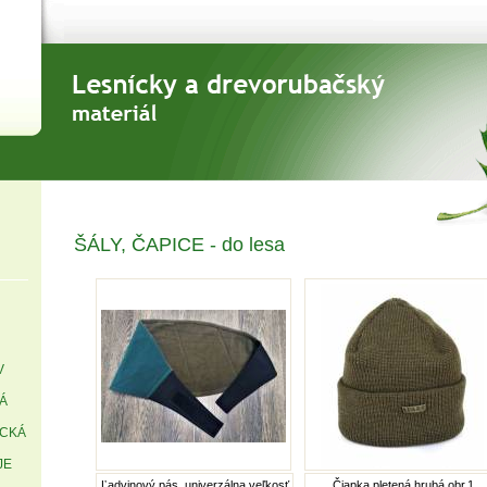
ŠÁLY, ČAPICE - do lesa
V
Á
ICKÁ
JE
Ľadvinový pás, univerzálna veľkosť
Čiapka pletená hrubá obr.1