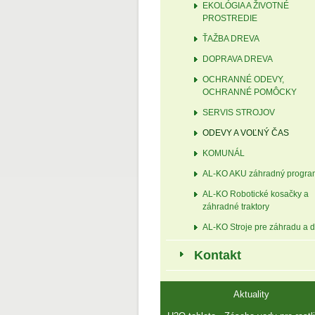
EKOLÓGIA A ŽIVOTNÉ
PROSTREDIE
ŤAŽBA DREVA
DOPRAVA DREVA
OCHRANNÉ ODEVY,
OCHRANNÉ POMÔCKY
SERVIS STROJOV
ODEVY A VOĽNÝ ČAS
KOMUNÁL
AL-KO AKU záhradný progra
AL-KO Robotické kosačky a
záhradné traktory
AL-KO Stroje pre záhradu a d
Kontakt
Aktuality