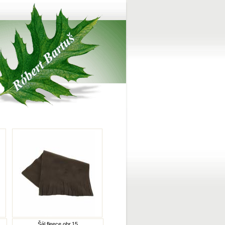
Šál fleece obr.15